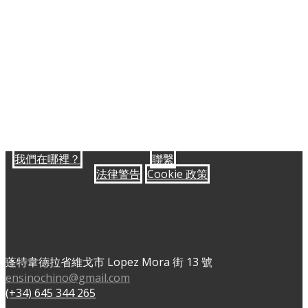
我們在哪裡？
聯繫
法律警告
Cookie 政策
蓬特韋德拉省維戈市 Lopez Mora 街 13 號
ensinochino@gmail.com
(+34) 645 344 265