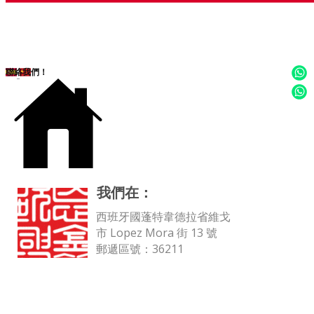
聯絡我們！
​我們在：
​​西班牙國蓬特韋德拉省維戈
市 Lopez Mora 街 13 號
郵遞區號：36211